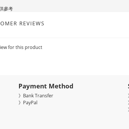
供參考
TOMER REVIEWS
iew for this product
Payment Method
》Bank Transfer
》
PayPal