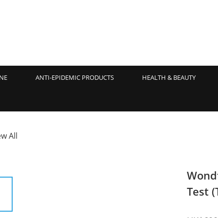
NE
ANTI-EPIDEMIC PRODUCTS
HEALTH & BEAUTY
ew All
Wondf
Test 