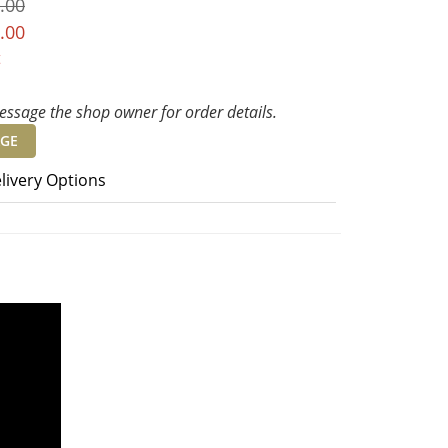
.00
.00
t
ssage the shop owner for order details.
GE
livery Options