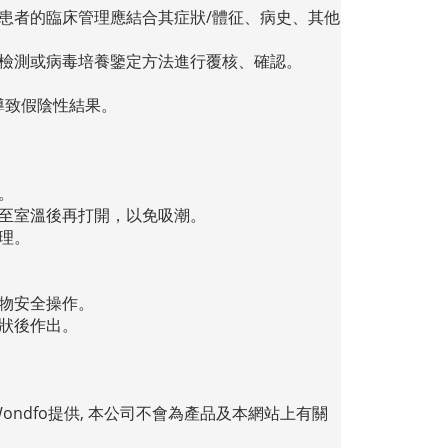
患者的臨床管理應結合其症狀
/
體征、病史、其他
檢測或病毒培養鑒定方法進行覆核、確認。
導致假陰性結果。
。
。
至室溫後再打開，以免吸潮。
理。
物安全操作。
狀後作出。
Wondfo提供, 本公司不會為產品及本網站上有關