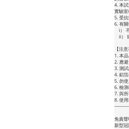
4.
本試
實驗室
5.
受抗
6.
有關
i）
ii）
【注意
1.
本品
2.
應避
3.
測試
4.
鋁箔
5.
勿使
6.
檢測
7.
與所
8.
使用
----------
免責聲
新型冠