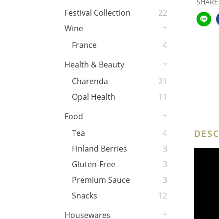
SHARE
Festival Collection
22
Wine
France
4
Health & Beauty
Charenda
21
Opal Health
11
Food
DESC
Tea
4
Finland Berries
3
Gluten-Free
3
Premium Sauce
3
Snacks
12
Housewares