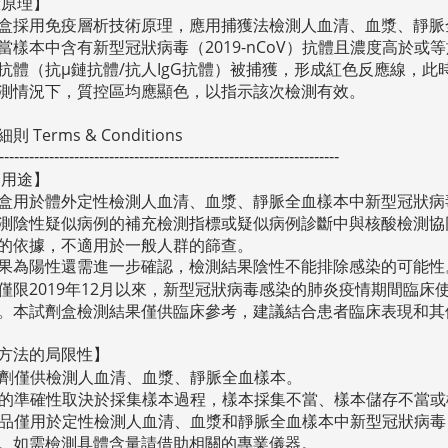
驗原理】
盒採用免疫層析技術原理，應用捕獲法檢測人血清、血漿、靜脈
當樣本中含有新型冠狀病毒（
2019-nCoV
）抗體且濃度高於或等
抗體（抗μ
鏈抗體
/
抗人
IgG
抗體）被捕獲，形成紅色反應線，此
測情況下，質控區
均應顯色，以指示該次檢測有效。
 Terms & Conditions
--------------------------------------------------------------------
期用途】
盒用於體外定性檢測人血清、血漿、靜脈全血樣本中新型冠狀病
測陰性疑似病例的補充檢測指標或疑似病例診斷中與核酸檢測協
的依據，不適用於一般人群的篩查。
果為陽性還需進一步確認，檢測結果陰性不能排除感染的可能性
僅限
2019
年
12
月以來，新型冠狀病毒感染的肺炎疫情期間臨床
。本試劑盒檢測結果僅供臨床參考，建議結合患者臨床表現和其
方法的局限性】
劑僅供檢測人血清、血漿、靜脈全血樣本。
的準確性取決於採集樣本過程，樣本採集不當、樣本儲存不當或
品僅用於定性檢測人血清、血漿和靜脈全血樣本中新型冠狀病毒
。如需檢測具體含量請借助相關的專業儀器。