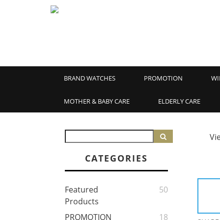
BRAND WATCHES
PROMOTION
WI
MOTHER & BABY CARE
ELDERLY CARE
Vi
CATEGORIES
Featured
50
Products
PROMOTION
18