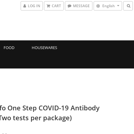
LOG IN
CART
MESSAGE
English
FOOD
HOUSEWARES
o One Step COVID-19 Antibody
(Two tests per package)