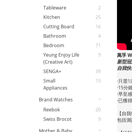
Tableware
2
Kitchen
25
Cutting Board
16
Bathroom
4
Bedroom
71
Yeung Enjoy Life
9
萬孚 W
新型冠
(Creative Art)
自我快
SENGA+
39
Small
15
·只需
·15
Appliances
·早至
Brand Watches
·已獲得
Reebok
20
【自我
Swiss Brocot
9
包括
測
Mother & Baby