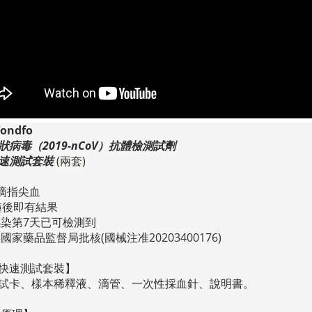
ondfo
狀病毒（2019-nCoV）抗體檢測試劑
速測試套裝
(兩套)
1滴指尖血
分鐘後即有結果
感染第7天已可檢測到
國家藥品監督局批核(國械注准20203400176)
快速測試套裝
】
試卡、樣本稀釋液、滴管、一次性採血針、說明書。