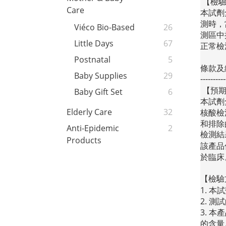
【檢
Care
本試劑
測時，
Viéco Bio-Based
26
測區中
Little Days
67
正常檢
Postnatal
5
條款及細則
Baby Supplies
29
----------
【預
Baby Gift Set
6
本試劑
Elderly Care
32
核酸檢
和排除
Anti-Epidemic
2
檢測結
Products
該產品
於臨床
【檢驗
1.
本試
2.
測試
3.
本產
的含量