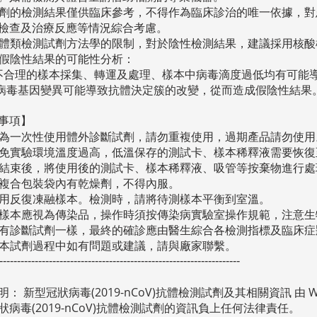
劑的檢測結果僅供臨床參考，不得作為臨床診治的唯一依據，對
檢查及治療反應等情況綜合考慮。
體類檢測試劑方法學的限制，對於陰性檢測結果，建議採用核酸
假陰性結果的可能性分析：
不合理的樣本採集、轉運及處理、樣本中病毒滴度過低均有可能
病毒基因變異可能導致抗體決定簇的改變，從而造成假陰性結果
事項】
為一次性使用體外診斷試劑，請勿重複使用，過期產品請勿使用
免實驗環境溫度過高，低溫保存的測試卡、樣本稀釋液需要恢復
結束後，將使用後的測試卡、樣本稀釋液、吸管等按棄物進行處
複合包裝袋內有乾燥劑，不得內服。
用反復凍融樣本。檢測時，請將待測樣本平衡到室溫。
樣本應視為傳染品，操作時須按傳染病實驗室操作規範，注意生
有診斷試劑一樣，最終的確診應由醫生綜合各檢測指標及臨床症
本試劑過程中如有問題或建議，請與廠家聯繫。
--------------------------------------------------------------------
明： 新型冠狀病毒(2019-nCoV)抗體檢測試劑及其相關資訊 由 
狀病毒(2019-nCoV)抗體檢測試劑的資訊負上任何法律責任。