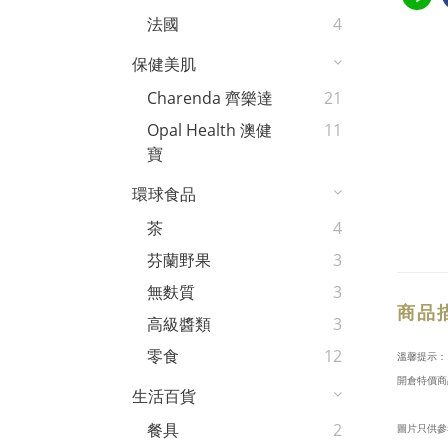
法國
4
保健美肌
Charenda 齊樂達
21
Opal Health 澳健
11
寶
環球食品
茶
4
芬蘭野果
3
無麩質
3
商品
高級醬類
3
零食
12
溫馨提示：
開倉特價商
生活百貨
餐具
2
圖片只供參