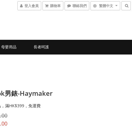
登入會員
購物車
聯絡我們
繁體中文
母嬰用品
長者呵護
ok男錶-Haymaker
，滿HK$399，免運費
.00
.00