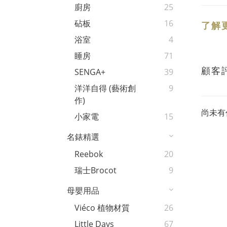
廚房
25
砧板
16
了解
浴室
4
睡房
71
顧客
SENGA+
39
洋洋自得 (藝術創
9
作)
尚未有
小家電
15
名錶精選
Reebok
20
瑞士Brocot
9
母嬰用品
Viéco 植物材質
26
Little Days
67