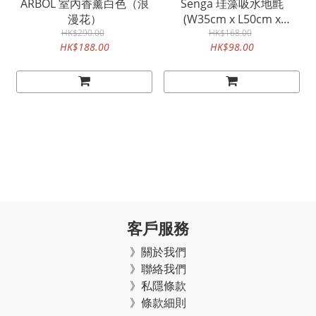
ARBOL 室內香薰白色（浪
Senga 珪藻吸水地氈
漫花）
(W35cm x L50cm x
HK$290.00
HK$168.00
D0.4cm)
HK$188.00
HK$98.00
客戶服務
》關於我們
》聯絡我們
》私隱條款
》條款細則