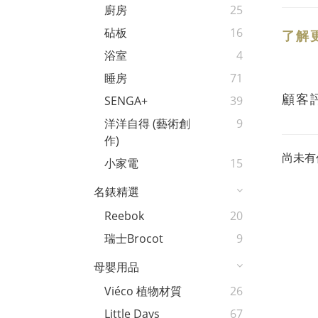
廚房
25
砧板
16
了解
浴室
4
睡房
71
顧客
SENGA+
39
洋洋自得 (藝術創
9
作)
尚未有
小家電
15
名錶精選
Reebok
20
瑞士Brocot
9
母嬰用品
Viéco 植物材質
26
Little Days
67