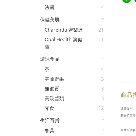
法國
4
保健美肌
Charenda 齊樂達
21
Opal Health 澳健
11
寶
環球食品
茶
4
芬蘭野果
3
無麩質
3
商品
高級醬類
3
零食
12
溫馨提示：
開倉特價商
生活百貨
餐具
2
圖片只供參