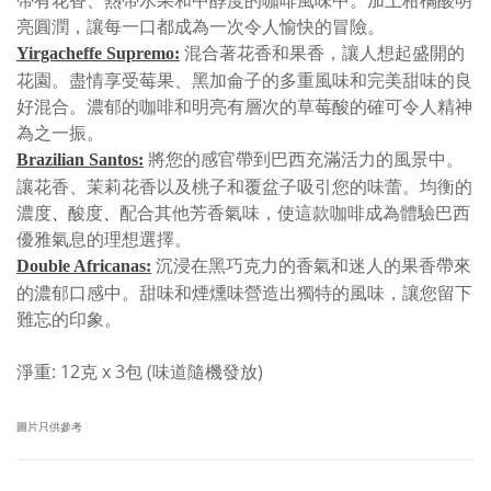
帶有花香、熱帶水果和中醇度的咖啡風味中。加上柑橘酸明
亮圓潤，讓每一口都成為一次令人愉快的冒險。
混合著花香和果香，讓人想起盛開的
Yirgacheffe Supremo:
花園。盡情享受莓果、黑加侖子的多重風味和完美甜味的良
好混合。濃郁的咖啡和明亮有層次的草莓酸的確可令人精神
為之一振。
將您的感官帶到巴西充滿活力的風景中。
Brazilian Santos:
讓花香、茉莉花香以及桃子和覆盆子吸引您的味蕾。均衡的
濃度
酸度
配合其他芳香氣味，使這款咖啡成為體驗巴西
、
、
優雅氣息的理想選擇。
沉浸在黑巧克力的香氣和迷人的果香帶來
Double Africanas:
的濃郁口感中。甜味和煙燻味營造出獨特的風味，讓您留下
難忘的印象。
淨重: 12克 x 3包 (味道隨機發放)
圖片只供參考