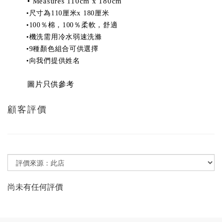
• Measures 110cm x 180cm
尺寸為
厘米
厘米
•
110
x 180
％棉，
％柔軟，舒適
•100
100
機洗需用冷水弱速洗滌
•
種顏色組合可供選擇
•9
向我們提供姓名
•
圖片只供參考
顧客評價
尚未有任何評價