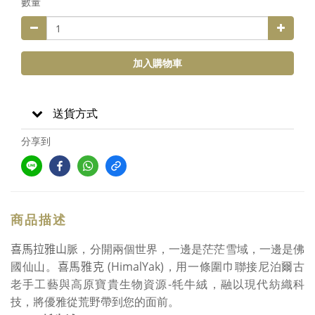
數量
加入購物車
送貨方式
分享到
商品描述
喜馬拉雅山
脈，分開兩個世界，一邊是茫茫雪域，一邊是佛
(HimalYak)
國仙山。
喜馬雅克
，用一條圍巾聯接尼泊爾古
-
老手工藝與高原寶貴生物資源
牦牛絨，融以現代紡織科
技，將優雅從荒野帶到您的面前。