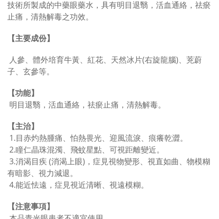
技術所製成的中藥眼藥水，具有明目退翳，活血通絡，祛瘀
止痛，清熱解毒之功效。
【主要成份】
人參
、體外培育
牛黃
、紅花
、
天然冰片(右旋龍腦)
、
茺蔚
子、玄參等。
【功能】
明目退翳
，
活血通絡
，
祛瘀止痛
，
清熱解毒。
【主
治】
1.目赤灼熱腫痛、怕熱畏光、迎風流淚、痕癢乾澀。
2.瞳仁晶珠混濁、飛蚊星點、可視距離變近。
3.消渴目疾 (消渴上眼)，症見視物變形、視直如曲、物模糊
有暗影、視力減退。
4.能近怯遠，症見視近清晰、視遠模糊。
【
注意事項
】
本品青光眼患者不適宜使用。