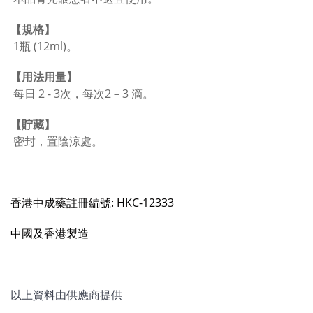
【規格】
1
瓶 (
12ml)
。
【用法用量】
每日
2 - 3
次，每次
2
－
3
滴。
【貯藏】
密封，置陰涼處。
香港中成藥註冊編號:
HKC-12333
中國及香港製造
以上資料由供應商提供