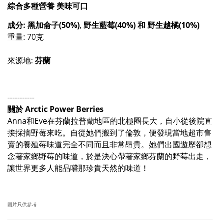
綜合多種營養 美味可口
成分: 黑加侖子(50%)
,
野生藍莓(40%) 和 野生越橘(10%)
重量
: 70
克
來源地
:
芬蘭
-----------
關於
Arctic Power Berries
Anna
和
Eve
在芬蘭拉普蘭地區的北極圈長大，自小從後院直
接採摘野莓來吃。自從她們搬到了倫敦，便發現當地超市售
賣的養殖莓味道完全不同而且非常昂貴。她們出國遊歷卻想
念著家鄉野莓的味道，於是決心帶著家鄉芬蘭的野莓出走，
讓世界更多人能品嚐那珍貴天然的味道！
圖片只供參考