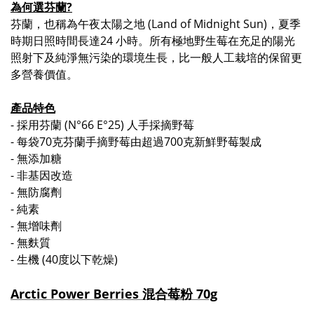
為何選
芬蘭?
芬蘭，也稱為午夜太陽之地 (Land of Midnight Sun)，夏季
時期日照時間長達24 小時。所有極地野生莓在充足的陽光
照射
下及純淨無污染的環境生長，比一般人工栽培的保留更
多營養價值。
產品特色
-
採用芬蘭
(N°66 E°25)
人手採摘野
莓
-
每袋
70
克芬蘭手摘野莓由超過
700
克新鮮野莓製成
-
無添加糖
-
非基因改造
-
無防腐劑
-
純素
-
無增味劑
-
無麩質
-
生機
(40
度以下乾燥
)
Arctic Power Berries
混合莓粉
70g