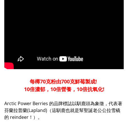
每樽70克粉由700克鮮莓製成!
10倍濃郁，10倍營養，10倍抗氧化!
Arctic Power Berries 的品牌標誌以
馴
鹿頭為象徵，代表著
芬蘭
拉普蘭(Lapland)（這
馴
鹿
也就是
幫聖誕老公公拉雪橇
的 reindeer！）。