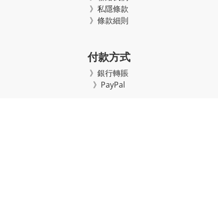
》私隱條款
》條款細則
付款方式
》銀行轉賬
》PayPal
購物須知
》
送貨及處理詳情
》
退換貨詳情
》常見問題
2021 A Plus eShop
版權
。版權所有不得轉載。
©
A division of A Plus World Trade Company Limited.