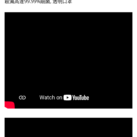
殺滅高達99.99%細菌, 透明口罩