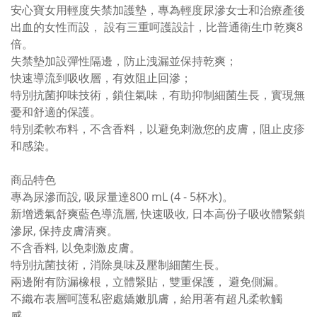
安心寶女用輕度失禁加護墊，專為輕度尿滲女士和治療產後
出血的女性而設， 設有三重呵護設計，比普通衛生巾乾爽8
倍。
失禁墊加設彈性隔邊，防止洩漏並保持乾爽；
快速導流到吸收層，有效阻止回滲；
特別抗菌抑味技術，鎖住氣味，有助抑制細菌生長，實現無
憂和舒適的保護。
特別柔軟布料，不含香料，以避免刺激您的皮膚，阻止皮疹
和感染。
商品特色
專為尿滲而設, 吸尿量達800 mL (4 - 5杯水)。
新增透氣舒爽藍色導流層, 快速吸收, 日本高份子吸收體緊鎖
滲尿, 保持皮膚清爽。
不含香料, 以免刺激皮膚。
特別抗菌技術，消除臭味及壓制細菌生長。
兩邊附有防漏橡根，立體緊貼，雙重保護， 避免側漏。
不織布表層呵護私密處嬌嫩肌膚，給用著有超凡柔軟觸
感。