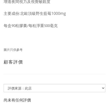
增進夜間視力及視覺敏銳度
:
1000mg
主要成份
北歐頂級野生藍莓
每盒
粒膠囊
每粒淨重
毫克
90
/
500
圖片只供參考
顧客評價
尚未有任何評價