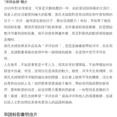
"洋洋自得"簡
介
2020
年對全球來說，可算是天翻地覆的一年。由於新冠狀病毒的大流行，
很多人的生活都受到極大的影響。黃氏夫婦面對患有自閉症和中度智障的
兒子 一 洋洋，被停課在家的日子，實在倍感壓力！幸好，早前學了兩堂
和諧粉彩畫，覺得所需的技巧較易掌握，且作畫過程相當療癒，於是開始
教洋洋畫和諧粉彩畫。他不但很有興趣作畫，而且對顏色的配搭相當敏銳
及獨特。
黃氏夫婦並將其作品名為＂洋洋自得＂，意思是繪畫能帶給洋洋，自在寫
意，並讓觀畫者能在疫情中有一絲情緒的緩衝，在逆境中也可洋洋自
得。
人生無常，不如意事更是十常八九，與其祈求好運降臨，不如學懂如何在
順逆中自處。何況，逆境往往是成長的動力。雖然，洋洋天生有殘障，但
黃氏夫婦期望洋洋能跨越自身的障礙，在社會上能有平等的機會，活出有
自尊和自信的人生！他們更希望透過親子畫作，帶給有同樣經歷的家長
們，愛和盼望的信息，給這些壓力重重的照顧者，一份堅持及喜樂的力
量！最後，黃氏夫婦希望＂洋洋自得＂成為洋洋和他人的溝通橋樑，並讓
社區人士對自閉症患者有更深入的認識和接納。
和諧粉彩畫明信片