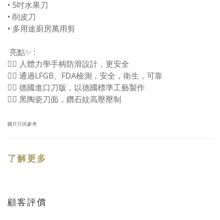
• 5吋水果刀
• 削皮刀
• 多用途廚房萬用剪
亮點✨ :
👍🏻 人體力學手柄防滑設計，更安全
👍🏻 通過LFGB、FDA檢測，安全，衛生，可靠
👍🏻 德國進口刀版，以德國標準工藝製作
👍🏻 黑陶瓷刀面，鑽石紋高壓壓制
圖片只供參考
了解更多
顧客評價