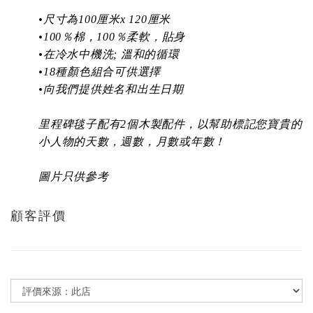
•尺寸為100厘米x 120厘米
•100％棉，100％柔軟，貼身
•在冷水中機洗; 溫和的循環
•18種顏色組合可供選擇
•向我們提供姓名和出生日期
里程碑毯子配有2個木製配件，以幫助標記您寶貴的
小人物的天數，週數，月數或年數！
圖片只供參考
顧客評價