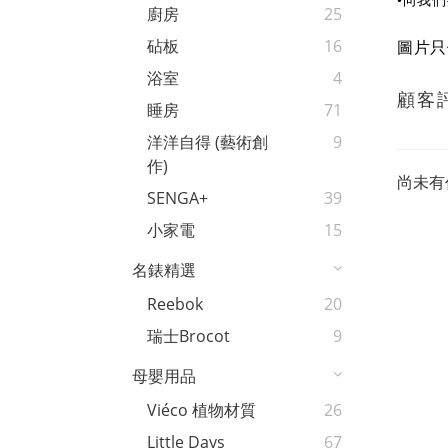
向我們
•
廚房
25
砧板
16
圖片只
浴室
4
顧客
睡房
71
洋洋自得 (藝術創
9
作)
尚未有
SENGA+
39
小家電
15
名錶精選
Reebok
20
瑞士Brocot
9
母嬰用品
Viéco 植物材質
26
Little Days
67