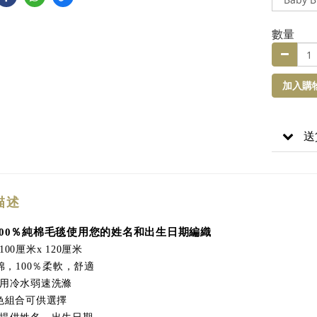
數量
加入購
送
描述
100％純棉毛毯使用您的姓名和出生日期編織
厘米
厘米
100
x 120
棉，
％柔軟，舒適
100
用冷水弱速洗滌
色組合可供選擇