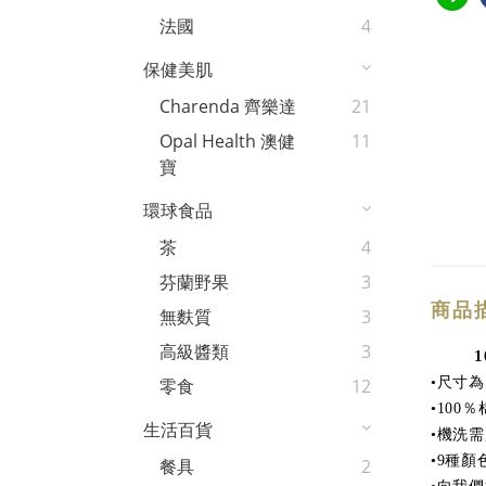
法國
4
保健美肌
Charenda 齊樂達
21
Opal Health 澳健
11
寶
環球食品
茶
4
芬蘭野果
3
商品
無麩質
3
高級醬類
3
尺寸為
•
零食
12
％
•100
生活百貨
機洗需
•
種顏
•9
餐具
2